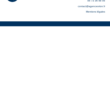
06 73 36 48 56
contact@agenceorion.fr
Mentions légales